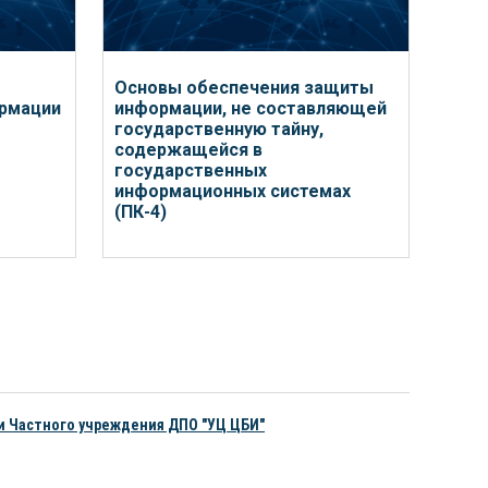
Основы обеспечения защиты
Обе
рмации
информации, не составляющей
перс
государственную тайну,
обр
содержащейся в
сист
государственных
(ПК-
информационных системах
(ПК-4)
 Частного учреждения ДПО "УЦ ЦБИ"